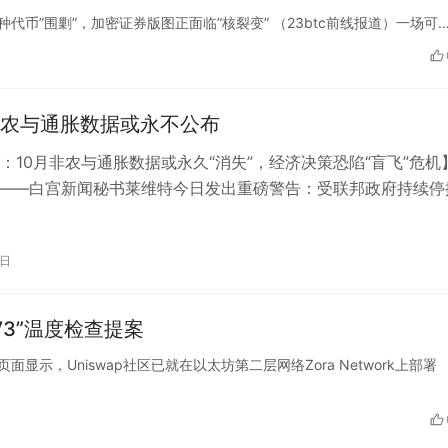
种代币”围剿”，加密证券版图正面临”核裂变” （23btc前线报道）一场可
农与通胀数据或永不公布
：10月非农与通胀数据或永久“消失”，经济决策恐陷“盲飞”危机
报道——白宫新闻秘书莱维特今日发出重磅警告：受联邦政府持续停
于10月公布的关键经济…
3日
署V3”温度检查提案
t治理页面显示，Uniswap社区已就在以太坊第二层网络Zora Network上部署