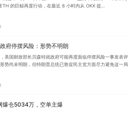
 枚 ETH 的巨鲸再度行动，在最近 8 小时内从 OKX 提…
日
政府停摆风险：形势不明朗
，美国财政部长贝森特就政府可能再度面临停摆风险一事发表评
形势尚未明朗，但特朗普总统已敦促民主党方面尽力避免这一局
贝森特同时表示，预计美国经济在今年仍…
日
网爆仓5034万，空单主爆