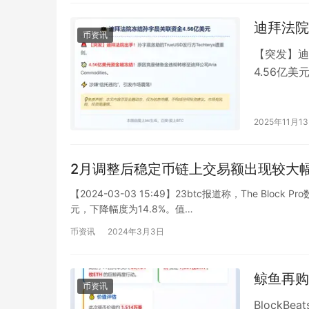
迪拜法院
币资讯
【突发】迪拜
4.56亿
Commodi
2025年11月1
2月调整后稳定币链上交易额出现较大幅
【2024-03-03 15:49】23btc报道称，The B
元，下降幅度为14.8%。值…
币资讯
2024年3月3日
鲸鱼再购7
币资讯
BlockBe