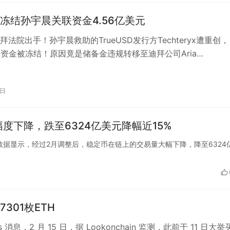
冻结孙宇晨关联资金4.56亿美元
法院出手！孙宇晨救助的TrueUSD发行方Techteryx遭重创，
美元资金被冻结！原因竟是储备金违规转移至迪拜公司Aria
ties，涉嫌“信…
3日
度下降，跌至6324亿美元降幅近15%
lock Pro数据显示，经过2月调整后，稳定币在链上的交易量大幅下降，降至6324
301枚ETH
ats 消息，2 月 15 日，据 Lookonchain 监测，此前于 11 日大