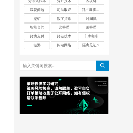
分布式账本
分片技术
区块链
双花问题
司法取证
拜占庭将军问题
挖矿
数字货币
时间戳
智能合约
比特币
莱特币
跨境支付
跨链技术
车库咖啡
链游
闪电网络
隔离见证？