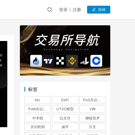
登录
注册
投稿
标签
btc
DeFi
PoS共识机制
PoW共识机制
UTXO模型
V神
中本聪
以太坊
侧链技术
共识机制
减半
分叉