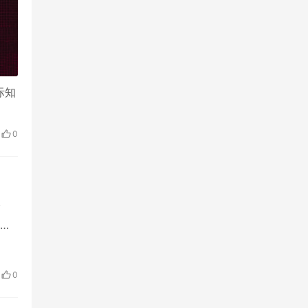
际知
0
指
本
0