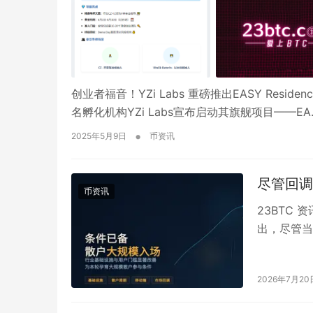
创业者福音！YZi Labs 重磅推出EASY Res
名孵化机构YZi Labs宣布启动其旗舰项目——EA
•
2025年5月9日
币资讯
尽管回调
币资讯
23BTC 
出，尽管当
轮周期孕育
2026年7月20