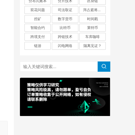
分布式账本
分片技术
区块链
双花问题
司法取证
拜占庭将军问题
挖矿
数字货币
时间戳
智能合约
比特币
莱特币
跨境支付
跨链技术
车库咖啡
链游
闪电网络
隔离见证？