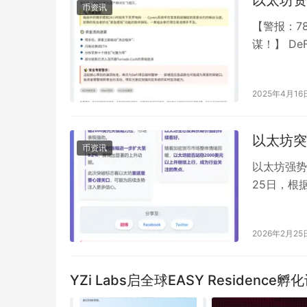
币资讯
【警报：7
谋！】 De
太坊知名LP
2025年4月16
以太坊突
币资讯
以太坊强势突
25日，根
键阻力位，
2026年2月25
YZi Labs启全球EASY Residence孵