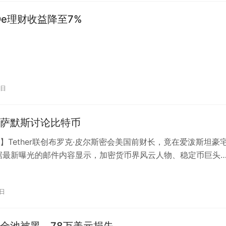
De理财收益降至7%
1日
萨默斯讨论比特币
】Tether联创布罗克·皮尔斯密会美国前财长，竟在爱泼斯坦豪
据最新曝光的邮件内容显示，加密货币界风云人物、稳定币巨头
的联合创始人布罗克·皮尔斯…
6日
金池被黑，78万美元损失