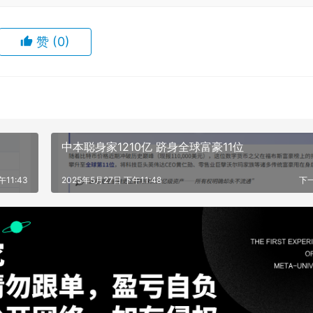
赞
(0)
中本聪身家1210亿 跻身全球富豪11位
午11:43
2025年5月27日 下午11:48
下