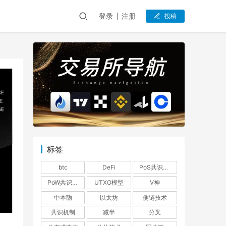
登录
注册
投稿
标签
btc
DeFi
PoS共识机制
PoW共识机制
UTXO模型
V神
中本聪
以太坊
侧链技术
共识机制
减半
分叉