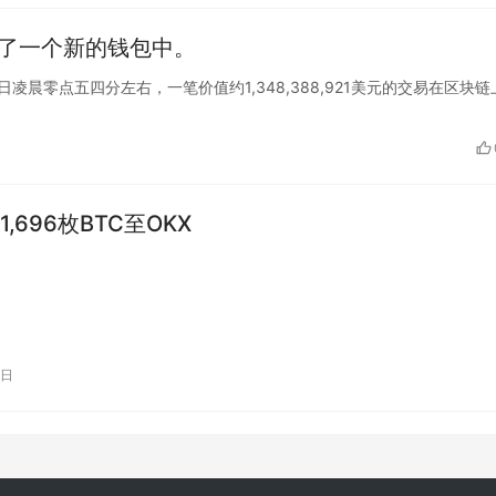
到了一个新的钱包中。
北京时间今日凌晨零点五四分左右，一笔价值约1,348,388,921美元的交易在区块
,696枚BTC至OKX
2日