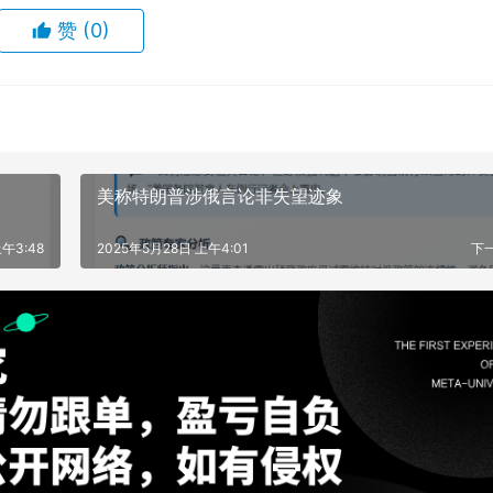
赞
(0)
美称特朗普涉俄言论非失望迹象
午3:48
2025年5月28日 上午4:01
下