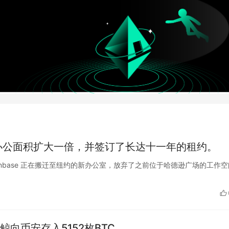
，将办公面积扩大一倍，并签订了长达十一年的租约。
平台 Coinbase 正在搬迁至纽约的新办公室，放弃了之前位于哈德逊广场的工作
鲸向币安存入5152枚BTC