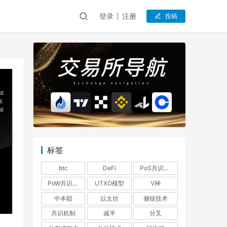
登录
注册
投稿
标签
btc
DeFi
PoS共识机制
PoW共识机制
UTXO模型
V神
中本聪
以太坊
侧链技术
共识机制
减半
分叉