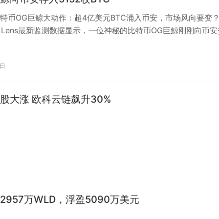
特币OG巨鲸大动作：超4亿美元BTC涌入币安，市场风向要变
ain Lens最新监测数据显示，一位神秘的比特币OG巨鲸刚刚向币安
152枚BTC…
9日
股大涨 欧科云链飙升30%
2957万WLD，浮盈5090万美元