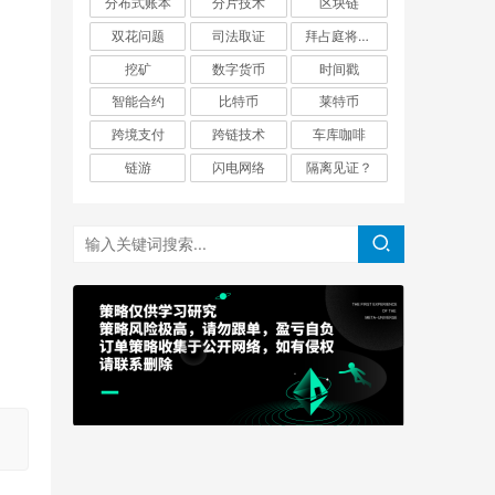
分布式账本
分片技术
区块链
双花问题
司法取证
拜占庭将军问题
挖矿
数字货币
时间戳
智能合约
比特币
莱特币
跨境支付
跨链技术
车库咖啡
链游
闪电网络
隔离见证？