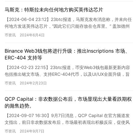
马斯克：特斯拉未向任何地方购买英伟达芯片
【2024-06-04 23:12】23btc报道，马斯克发布消息称，并未向任
何地方发送英伟达芯片，“因此它们只能存放在仓库里。” 盖加德州
南部的扩建工程已接近完成，这里将容纳 5…
币资讯
2024年6月4日
Binance Web3钱包将进行升级：推出Inscriptions 市场、
ERC-404 支持等
【2024-02-23 22:15】23btc报道，币安Web3钱包最新更新内容
包括推出铭文市场、支持ERC-404代币，以及UI/UX全面升级，旨
在提升用户体验。此次更新还新增了…
币资讯
2024年2月23日
QCP Capital：非农数据公布后，市场显现出大量看跌期权
的抛售趋势。
【2024-09-07 16:30】9月7日消息，QCP Capital 在官方频道发
文指出，前日非农数据发布后，市场最初表现出积极反应，促使风
险资产上涨。但随着市场逐渐消化对9月…
币资讯
2024年9月7日