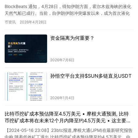
BlockBeats 通知，4月28日，得知伊朗方面，霍尔木兹海峡的液化
天然气船已成行。当前，自伊朗伊朗冲突爆发以来，成为首次液化
天然气舰队通过该海峡的航行。具体背景仍待公布。
币资讯
2026年4月28日
资金隔离为何重要？
2026年7月6日
孙悟空平台支持$SUN多链直兑USDT
2026年1月4日
比特币挖矿成本预估降至4.5万美元 • 摩根大通预测, 比特
币挖矿成本将在未来12个月内降至约4.5万美元 • 这主要是
由于挖矿设备价格下降和矿工效率提升所致 • 预计比特币
【2024-05-16 23:08】23btc报道,摩根大通(JPM)在最新研究报告
价格将保持在4.5万美元左右, 这将使矿工获得一定利润 •
中称,随着低效矿工退出,比特币挖矿成本预估降至约4.5万美元。由