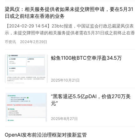
动态。 金色午报新闻，为您传递时事要闻，让您了解全球
动态。
梁凤仪：相关服务提供者如果未提交牌照申请，要在5月31
日或之前结束在香港的业务
【2024-02-29 14:54】23btc报道，中国证监会行政总裁梁凤仪表
示，未提交牌照申请的相关服务提供者需在5月31日或之前终止在香
港的业务。预计明天将更新申请者名单。 梁…
币资讯
2024年2月29日
鲸鱼1100枚BTC空单浮盈34.5万
2025年10月21日
“黑客退还5.5亿pDAI，价值270万美
元”
2025年8月27日
OpenAI发布前沿治理框架对接新监管