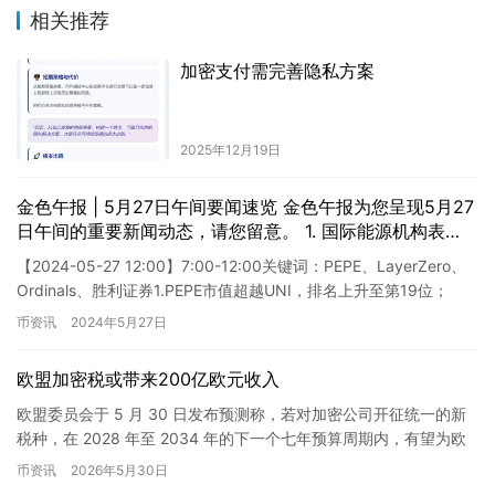
相关推荐
加密支付需完善隐私方案
2025年12月19日
金色午报 | 5月27日午间要闻速览 金色午报为您呈现5月27
日午间的重要新闻动态，请您留意。 1. 国际能源机构表
示，全球新能源投资创纪录，达到1.8万亿美元，增幅达2
【2024-05-27 12:00】7:00-12:00关键词：PEPE、LayerZero、
倍。由于清洁能源的兴起，投资额稳步上升。 2. 中国科学
Ordinals、胜利证券1.PEPE市值超越UNI，排名上升至第19位；
家在南极发现了一座巨大的冰山，估计重量超过一千万吨。
2.Laye…
币资讯
2024年5月27日
该冰山可能是全球变暖的一个后果。 3. 特斯拉宣布将在德
国建设超级工厂，以满足欧洲市场需求。这将是特斯拉在欧
洲首个生产基地。 4. 新加坡官方公布了一项计划，旨在在
欧盟加密税或带来200亿欧元收入
未来十年内将全国汽车交通的碳排放量减少三分之一。该计
欧盟委员会于 5 月 30 日发布预测称，若对加密公司开征统一的新
划包括促进电动车发展和改善公共交通系统。 5. 中国电商
税种，在 2028 年至 2034 年的下一个七年预算周期内，有望为欧
巨头阿里巴巴宣布将在新加坡设立全球总部，加大亚洲市场
盟带来约 200 亿欧元的额外收入。这一税收…
币资讯
2026年5月30日
的拓展力度。 以上为金色午报为您整理的5月27日午间重要