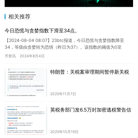
相关推荐
今日恐慌与贪婪指数下滑至34点。
【2024-08-04 08:07】23btc报道，今日恐慌与贪婪指数降至
34，等级由贪婪转为恐惧（昨日为37）。该指数的阈值为0至
100，涵盖了波动性（占25%）、市场交易量（占…
币资讯
2024年8月4日
特朗普：关税案审理期间暂停新关税
2025年11月7日
英税务部门发6.5万封加密逃税警告信
2025年10月19日