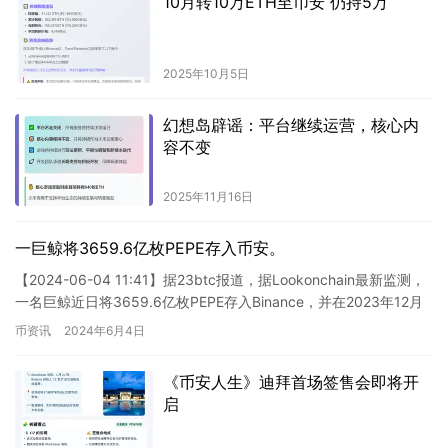
10月转10万ETH至币安 仍持5万
2025年10月5日
幻想岛辟谣：平台继续运营，核心内
容不变
2025年11月16日
一巨鲸将3659.6亿枚PEPE存入币安。
【2024-06-04 11:41】据23btc报道，据Lookonchain最新监测，
一名巨鲸近日将3659.6亿枚PEPE存入Binance，并在2023年12月
13日和12月…
币资讯
2024年6月4日
《币安人生》迪拜首场签售会即将开
启