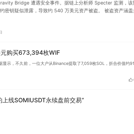
ravity Bridge 遭遇安全事件。据链上分析师 Specter 监测，
约密钥疑似泄露，导致约 540 万美元资产被盗。 被盗资产涵盖
括…
日
元购买673,394枚WIF
hain数据显示，不久前，一位大户从Binance提取了7,059枚SOL，折合价值约91
约上线SOMIUSDT永续盘前交易”