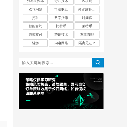
分布式账本
分片技术
区块链
双花问题
司法取证
拜占庭将军问题
挖矿
数字货币
时间戳
智能合约
比特币
莱特币
跨境支付
跨链技术
车库咖啡
链游
闪电网络
隔离见证？