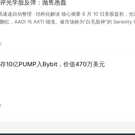
评光学股反弹：抛售愚蠢
资讯速递自动整理 · 结构化解读 核心摘要 6 月 10 日美股盘初，光
红，AAOI 与 AXTI 领涨。被市场称为“白毛股神”的 Serenity 
日
10亿PUMP入Bybit，价值470万美元
日