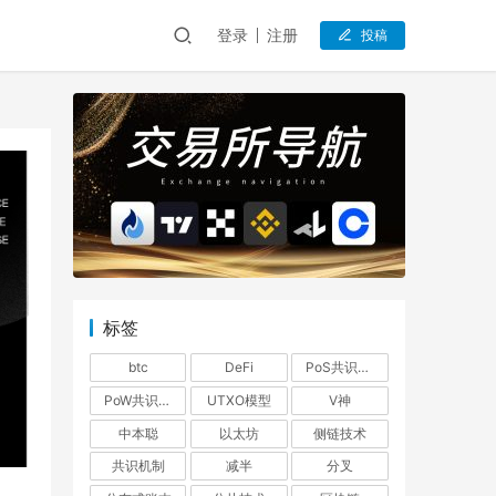
登录
注册
投稿
标签
btc
DeFi
PoS共识机制
PoW共识机制
UTXO模型
V神
中本聪
以太坊
侧链技术
共识机制
减半
分叉