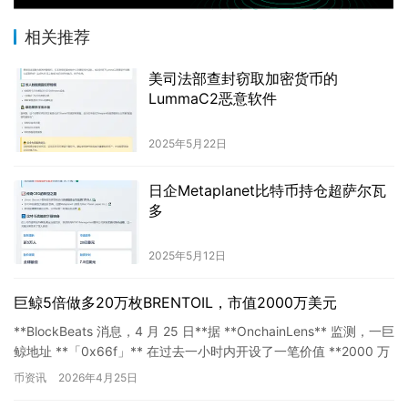
相关推荐
美司法部查封窃取加密货币的
LummaC2恶意软件
2025年5月22日
日企Metaplanet比特币持仓超萨尔瓦
多
2025年5月12日
巨鲸5倍做多20万枚BRENTOIL，市值2000万美元
**BlockBeats 消息，4 月 25 日**据 **OnchainLens** 监测，一巨
鲸地址 **「0x66f」** 在过去一小时内开设了一笔价值 **2000 万
美元…
币资讯
2026年4月25日