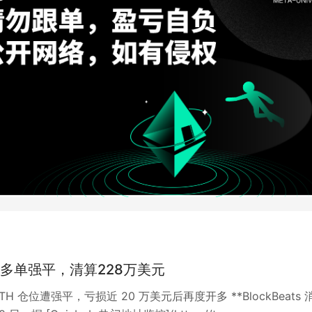
H多单强平，清算228万美元
ETH 仓位遭强平，亏损近 20 万美元后再度开多 **BlockBeats 