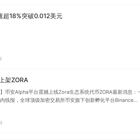
涨超18%突破0.012美元
日
e上架ZORA
】币安Alpha平台震撼上线Zora生态系统代币ZORA最新消息：
内线报，全球顶级加密交易所币安旗下创新孵化平台Binance
日正式开放Zor…
日