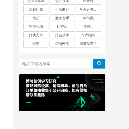
分布式账本
分片技术
区块链
双花问题
司法取证
拜占庭将军问题
挖矿
数字货币
时间戳
智能合约
比特币
莱特币
跨境支付
跨链技术
车库咖啡
链游
闪电网络
隔离见证？