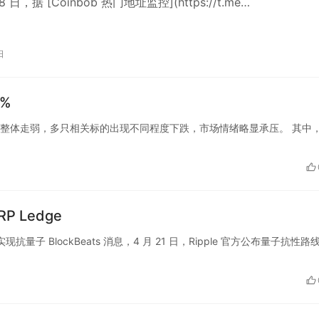
8 日，据 [Coinbob 热门地址监控](https://t.me…
日
%
密概念股整体走弱，多只相关标的出现不同程度下跌，市场情绪略显承压。 其中
P Ledge
实现抗量子 BlockBeats 消息，4 月 21 日，Ripple 官方公布量子抗性路