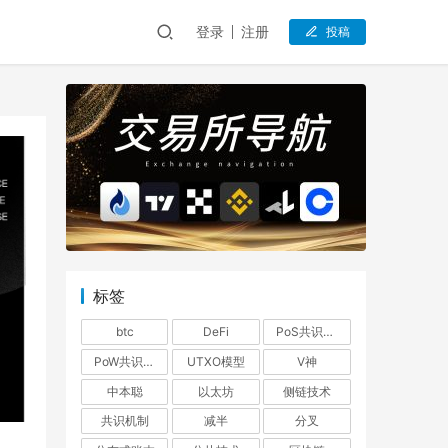
登录
注册
投稿
标签
btc
DeFi
PoS共识机制
PoW共识机制
UTXO模型
V神
中本聪
以太坊
侧链技术
共识机制
减半
分叉