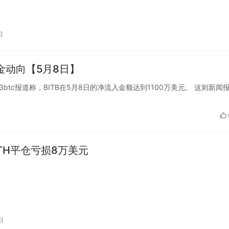
日
金动向【5月8日】
的监测，23btc报道称，BITB在5月8日的净流入金额达到1100万美元。 这则新闻
TH平仓亏损8万美元
日