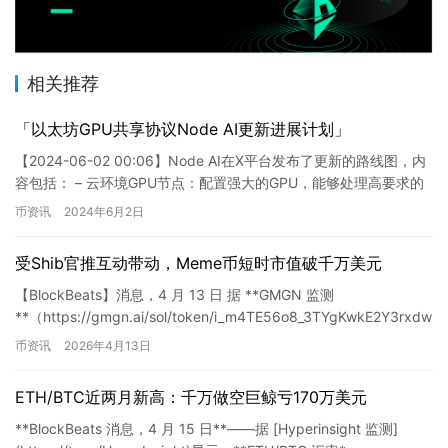
相关推荐
「以太坊GPU共享协议Node AI更新进展计划」
【2024-06-02 00:06】Node AI在X平台发布了更新的路线图，内
容包括： – 云环境GPU节点：配置强大的GPU，能够处理高要求的
AI任务；&#8211…
币资讯
2024年6月2日
受Shib官推互动带动，Meme币短时市值破千万美元
【BlockBeats】消息，4 月 13 日 据 **GMGN 监测
**（https://gmgn.ai/sol/token/i_m4TE56o8_3TYgKwkE2Y3rxdw
…
币资讯
2026年4月13日
ETH/BTC近两月新高：千万做空巨鲸亏170万美元
**BlockBeats 消息，4 月 15 日**——据 [Hyperinsight 监测]