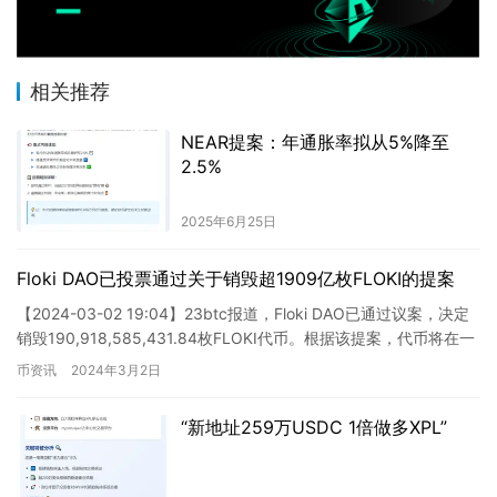
相关推荐
NEAR提案：年通胀率拟从5%降至
2.5%
2025年6月25日
Floki DAO已投票通过关于销毁超1909亿枚FLOKI的提案
【2024-03-02 19:04】23btc报道，Floki DAO已通过议案，决定
销毁190,918,585,431.84枚FLOKI代币。根据该提案，代币将在一
周内完成销毁。…
币资讯
2024年3月2日
“新地址259万USDC 1倍做多XPL”