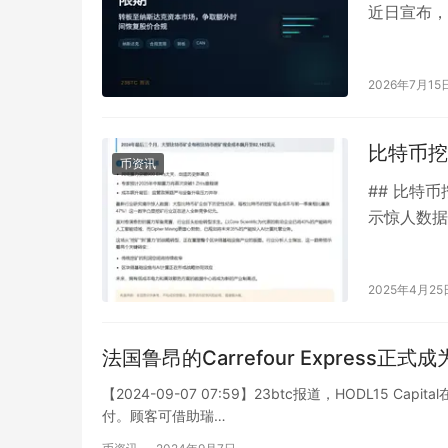
近日宣布，
足纳斯达克
2026年7月15
比特币挖
币资讯
## 比特
示惊人数据
币的挖矿现
2025年4月25
法国鲁昂的Carrefour Expres
【2024-09-07 07:59】23btc报道，HODL15 Ca
付。顾客可借助瑞…