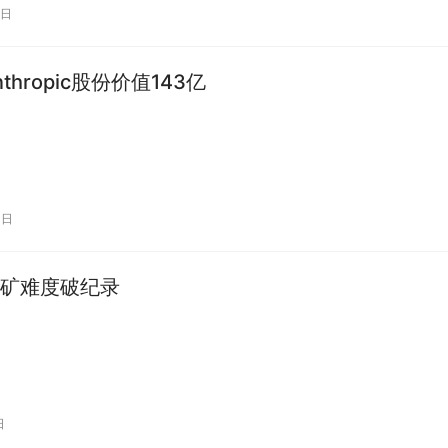
6日
nthropic股份价值143亿
1日
矿难度破纪录
日