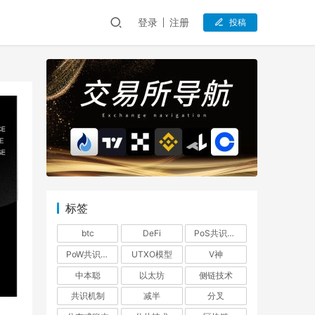
登录
注册
投稿
标签
btc
DeFi
PoS共识机制
PoW共识机制
UTXO模型
V神
中本聪
以太坊
侧链技术
共识机制
减半
分叉