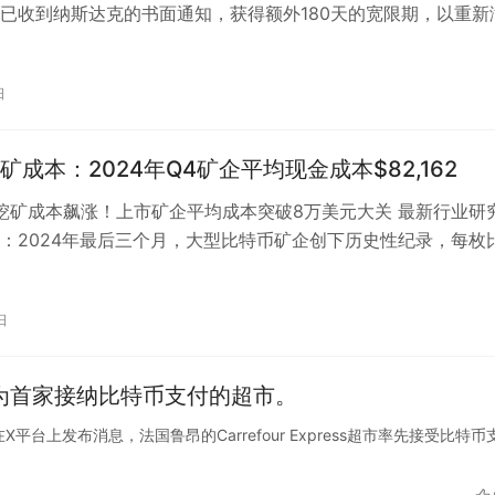
已收到纳斯达克的书面通知，获得额外180天的宽限期，以重新
的最低出价要求。这一…
日
矿成本：2024年Q4矿企平均现金成本$82,162
币挖矿成本飙涨！上市矿企平均成本突破8万美元大关 最新行业研
：2024年最后三个月，大型比特币矿企创下历史性纪录，每枚
金成本飙升至惊人的82,…
日
s正式成为首家接纳比特币支付的超市。
pital在X平台上发布消息，法国鲁昂的Carrefour Express超市率先接受比特币