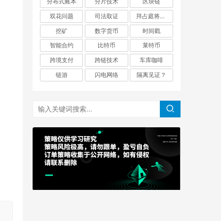
分布式账本
分片技术
区块链
双花问题
司法取证
拜占庭将军问题
挖矿
数字货币
时间戳
智能合约
比特币
莱特币
跨境支付
跨链技术
车库咖啡
链游
闪电网络
隔离见证？