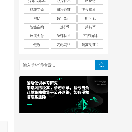
分布式账本
分片技术
区块链
双花问题
司法取证
拜占庭将军问题
挖矿
数字货币
时间戳
智能合约
比特币
莱特币
跨境支付
跨链技术
车库咖啡
链游
闪电网络
隔离见证？