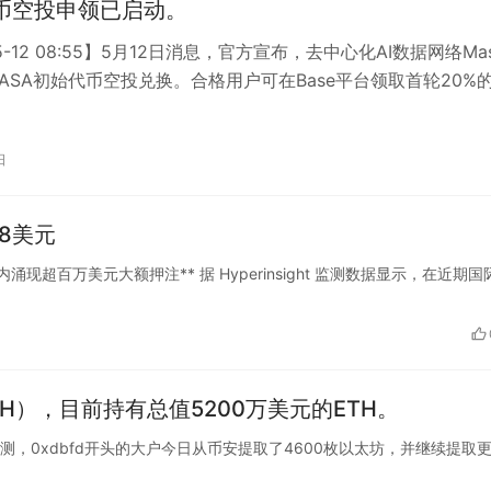
代币空投申领已启动。
05-12 08:55】5月12日消息，官方宣布，去中心化AI数据网络Ma
ASA初始代币空投兑换。合格用户可在Base平台领取首轮20%
择代…
日
8美元
小时内涌现超百万美元大额押注** 据 Hyperinsight 监测数据显示，在近期国
），目前持有总值5200万美元的ETH。
escan监测，0xdbfd开头的大户今日从币安提取了4600枚以太坊，并继续提取