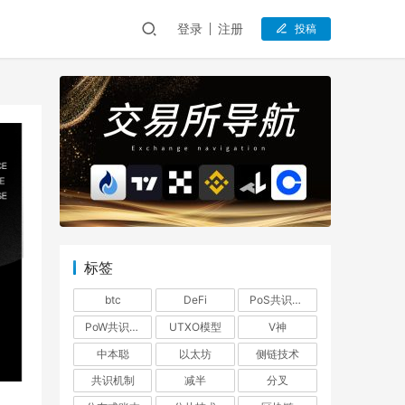
登录
注册
投稿
标签
btc
DeFi
PoS共识机制
PoW共识机制
UTXO模型
V神
中本聪
以太坊
侧链技术
共识机制
减半
分叉