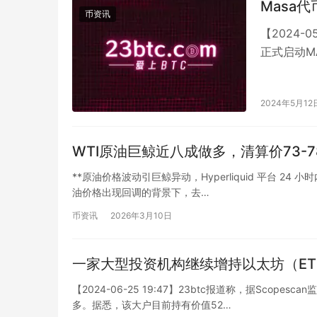
Masa
币资讯
【2024-
正式启动M
投，同时选
2024年5月12
WTI原油巨鲸近八成做多，清算价73-7
**原油价格波动引巨鲸异动，Hyperliquid 平台 24 
油价格出现回调的背景下，去…
币资讯
2026年3月10日
一家大型投资机构继续增持以太坊（ETH
【2024-06-25 19:47】23btc报道称，据Scop
多。据悉，该大户目前持有价值52…