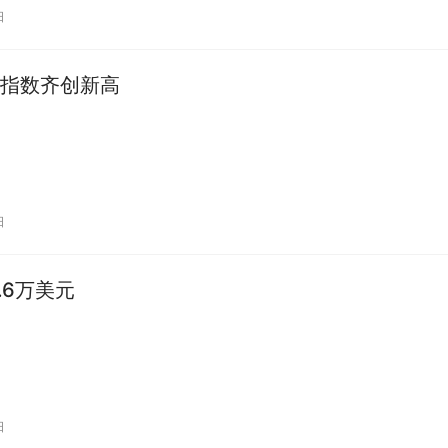
日
指数齐创新高
日
1.6万美元
日