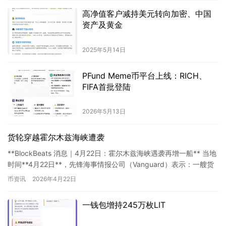
高净值客户减持美元转向加密、中国
资产及黄金
2025年5月14日
PFund Meme币平台上线：RICH、
FIFA首批登陆
2026年5月13日
货轮穿越霍尔木兹海峡遭袭
**BlockBeats 消息｜4月22日：霍尔木兹海峡遇袭再增一船** 当地
时间**4月22日**，先锋海事情报公司（Vanguard）表示：一艘货
船在试图通过**霍尔木兹海峡*…
币资讯
2026年4月22日
一钱包增持245万枚LIT