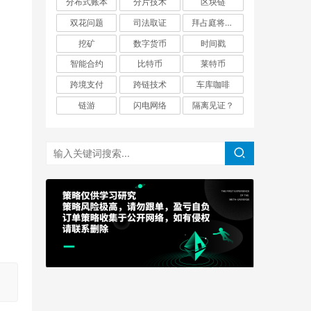
分布式账本
分片技术
区块链
双花问题
司法取证
拜占庭将军问题
挖矿
数字货币
时间戳
智能合约
比特币
莱特币
跨境支付
跨链技术
车库咖啡
链游
闪电网络
隔离见证？