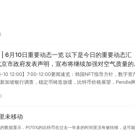
日
月10日重要动态一览 以下是今日的重要动态汇
，以应对当前的重污染情况。同时，提醒市民尽量
06-10 12:00】7:00-12:00要闻速览：韩国NFT指导方针，数字
护好自己的健康。 2. 最新数据显示，上海股市
新加坡银行调查，稳定币铸造放缓，比特币价格展望，Pendle
…
上涨，创下今年以来新高。分析人士指出，这一涨
日
对政府推动经济复苏的信心提振。预计股市将保持
球环保日之际，一项调查显示，全球
里未移动
问题的关注度不断提高。越来越多的人开始采取行
少使用塑料、节约能源等。专家呼吁各国政府加大
ptoQaunt的数据显示，约70%的比特币在过去一年多的时间里没有被转移，这可