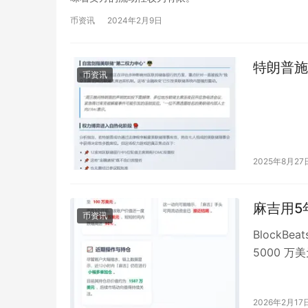
保力度，共同应对气
币资讯
2024年2月9日
团队成功
广泛的应
具有重要意
特朗普施
币资讯
家卫宣布
2013
的重要盛
作。 以上为金色午报6月10日的重要动态一览，敬请关注更多
2025年8月27
精彩内容
麻吉用5
币资讯
BlockBe
5000 万
2026年2月17