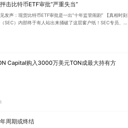
员抨击比特币ETF审批”严重失当”
罕见发声：现货比特币ETF审批是一出”十年监管闹剧” 【真相时刻
（SEC）内部终于有人站出来捅破了这层窗户纸！SEC专员、
 TON Capital购入3000万美元TON成最大持有方
日
年周期或终结