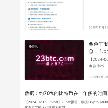
2025年11月3
金色午报 | 6
币资讯
总： 1. 北京市政府发表声明，宣布将继续加强对空气质量的监
测和管理
【2024-
少户外活动，保
金新推出，
钓鱼，BN
今日开盘
2024年6月10
受到市场
定，并继续上行。 3. 在全
数据：约70%的比特币在一年多的时间
对于环境
动，如减
【2024-02-09 05:58】23btc报道，根据Cry
味着卖方的流动性较为有限。