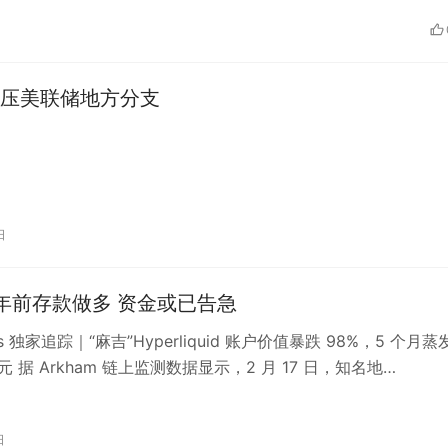
候变化。 4. 最新研究数据显示，中国科研
从乌龟的鳞片中提取出一种新型天然抗菌物质，具
用潜力。该研究对于寻找替代传统抗生素的新颖方
义，有望推动医学领域的创新发展。 5. 著名导演王
压美联储地方分支
，他将担任第72届戛纳电影节的评委会主席。这是
年后，王家卫再次获得该荣誉。戛纳电影节是国际电
事，这一举措将进一步推动中国电影的国际交流与
日
。
年前存款做多 资金或已告急
ats 独家追踪｜“麻吉”Hyperliquid 账户价值暴跌 98%，5 个月蒸
美元 据 Arkham 链上监测数据显示，2 月 17 日，知名地…
日