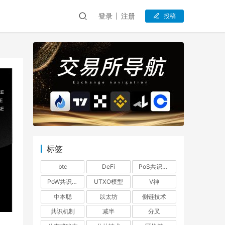
登录
注册
投稿
标签
btc
DeFi
PoS共识机制
PoW共识机制
UTXO模型
V神
中本聪
以太坊
侧链技术
共识机制
减半
分叉