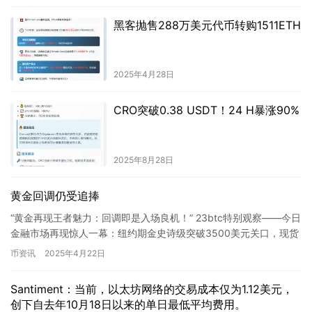
黑客抛售288万美元代币转购1511ETH
2025年4月28日
CRO突破0.38 USDT！24 H暴涨90%
2025年8月28日
黄金回调仍受追捧
“黄金再现王者魅力：回调即是入场良机！” 23btc特别观察——今日
金融市场再现惊人一幕：纽约期金史诗级突破3500美元关口，现货
黄金紧随其后冲击历史高位，…
币资讯
2025年4月22日
Santiment：当前，以太坊网络的交易成本仅为1.12美元，
创下自去年10月18日以来的单日最低平均费用。