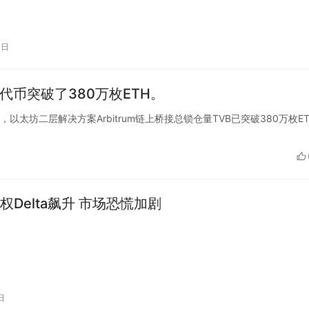
1日
B代币突破了380万枚ETH。
最新数据显示，以太坊二层解决方案Arbitrum链上桥接总锁仓量TVB已突破380万枚E
权Delta飙升 市场恐慌加剧
日