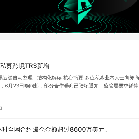
私募跨境TRS新增
 资讯速递自动整理 · 结构化解读 核心摘要 多位私募业内人士向券
，6月23日晚间起，部分合作券商已陆续通知，监管层要求暂停
境TRS（总收益互换…
日
小时全网合约爆仓金额超过8600万美元。