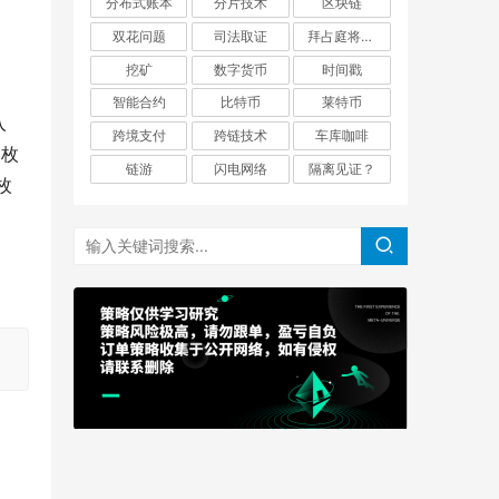
分布式账本
分片技术
区块链
双花问题
司法取证
拜占庭将军问题
挖矿
数字货币
时间戳
智能合约
比特币
莱特币
入
跨境支付
跨链技术
车库咖啡
8枚
链游
闪电网络
隔离见证？
枚