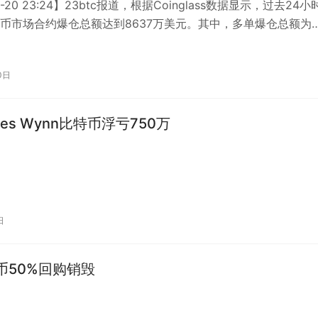
0-20 23:24】23btc报道，根据Coinglass数据显示，过去24小
币市场合约爆仓总额达到8637万美元。其中，多单爆仓总额为
元…
0日
es Wynn比特币浮亏750万
日
代币50%回购销毁