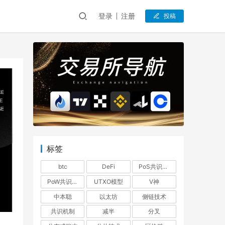
登录
注册
投稿
标签
btc
DeFi
PoS共识机制
PoW共识机制
UTXO模型
V神
中本聪
以太坊
侧链技术
共识机制
减半
分叉