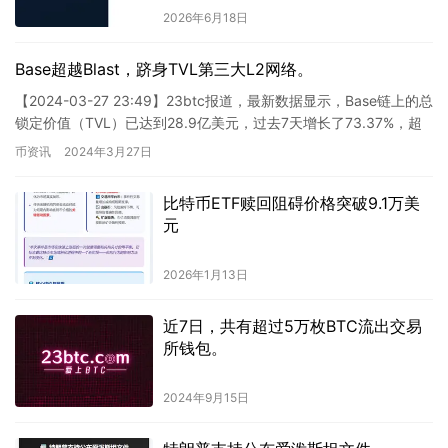
2026年6月18日
Base超越Blast，跻身TVL第三大L2网络。
【2024-03-27 23:49】23btc报道，最新数据显示，Base链上的总
锁定价值（TVL）已达到28.9亿美元，过去7天增长了73.37%，超
越Blast成为TVL第三大…
币资讯
2024年3月27日
比特币ETF赎回阻碍价格突破9.1万美
元
2026年1月13日
近7日，共有超过5万枚BTC流出交易
所钱包。
2024年9月15日