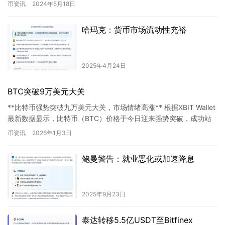
一举措稳健有序，未来可逐步推广至其他离岸市场…
币资讯
2024年5月18日
哈玛克：货币市场流动性充裕
2025年4月24日
BTC突破9万美元大关
**比特币强势突破九万美元大关，市场情绪高涨** 根据XBIT Wallet
最新数据显示，比特币（BTC）价格于今日迎来强势突破，成功站
上**90,007.59美元**的关键心理价…
币资讯
2026年1月3日
鲍曼警告：就业恶化或加速降息
2025年9月23日
泰达转移5.5亿USDT至Bitfinex