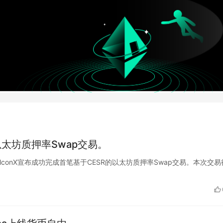
的以太坊质押率Swap交易。
纪商FalconX宣布成功完成首笔基于CESR的以太坊质押率Swap交易。本次交