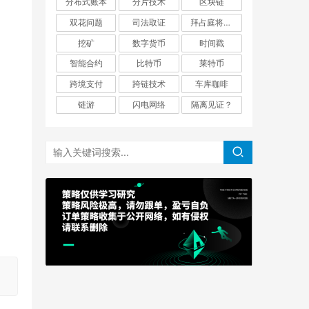
分布式账本
分片技术
区块链
双花问题
司法取证
拜占庭将军问题
挖矿
数字货币
时间戳
智能合约
比特币
莱特币
跨境支付
跨链技术
车库咖啡
链游
闪电网络
隔离见证？