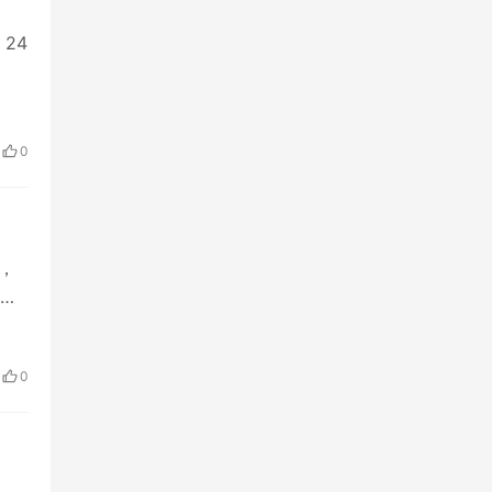
，24
0
布，
重
0