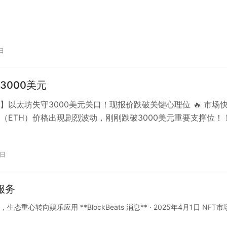
日
3000美元
】以太坊失守3000美元关口！现报价跌破关键心理位 🔥 市场
（ETH）价格出现剧烈波动，刚刚跌破3000美元重要支撑位！ 
示：– 当…
9日
服务
态重心转向娱乐应用 **BlockBeats 消息** · 2025年4月1日 NFT市