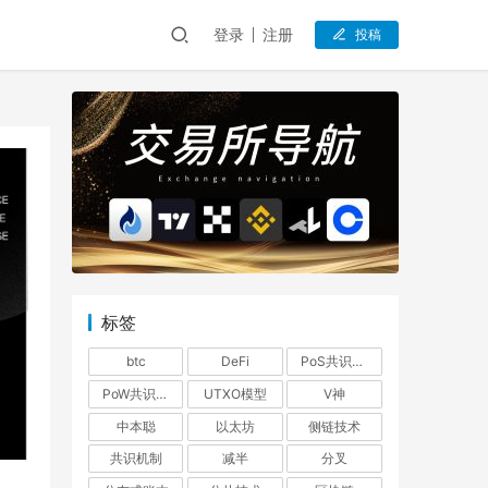
登录
注册
投稿
标签
btc
DeFi
PoS共识机制
PoW共识机制
UTXO模型
V神
中本聪
以太坊
侧链技术
共识机制
减半
分叉