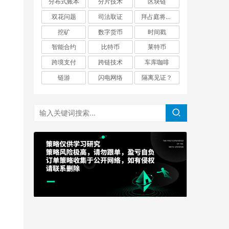
分布式账本
分片技术
区块链
双花问题
司法取证
拜占庭将军问题
挖矿
数字货币
时间戳
智能合约
比特币
莱特币
跨境支付
跨链技术
车库咖啡
链游
闪电网络
隔离见证？