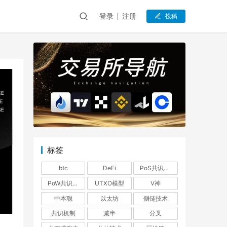
登录
注册
投稿
标签
btc
DeFi
PoS共识机制
PoW共识机制
UTXO模型
V神
中本聪
以太坊
侧链技术
共识机制
减半
分叉