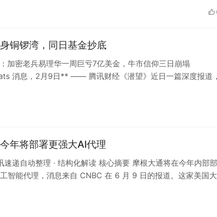
身铜锣湾，同日基金抄底
雷：加密老兵易理华一周巨亏7亿美金，牛市信仰三日崩塌
kBeats 消息，2月9日** —— 腾讯财经《潜望》近日一篇深度报道
币市场本轮暴跌中最…
今年将部署更强大AI代理
 资讯速递自动整理 · 结构化解读 核心摘要 摩根大通将在今年内部
工智能代理，消息来自 CNBC 在 6 月 9 日的报道。这家美国
在业务流程…