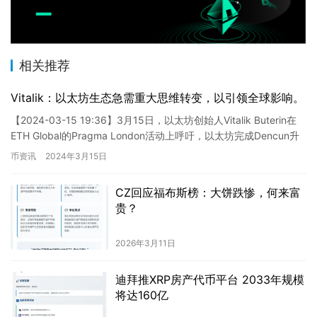
相关推荐
Vitalik：以太坊生态急需重大思维转变，以引领全球影响。
【2024-03-15 19:36】3月15日，以太坊创始人Vitalik Buterin在
ETH Global的Pragma London活动上呼吁，以太坊完成Dencun升
级后…
币资讯
2024年3月15日
CZ回应福布斯榜：大饼跌惨，何来富
贵？
2026年3月11日
迪拜推XRP房产代币平台 2033年规模
将达160亿