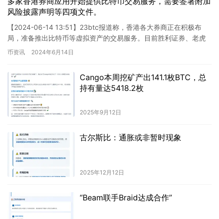
多家香港券商应用开始提供比特币交易服务，需要签署附加
风险披露声明等四项文件。
【2024-06-14 13:51】23btc报道称，香港各大券商正在积极布
局，准备推出比特币等虚拟资产的交易服务。目前胜利证券、老虎
证券、盈透证券等知名券商均已上线相关服务。投资…
币资讯
2024年6月14日
Cango本周挖矿产出141.1枚BTC，总
持有量达5418.2枚
2025年9月12日
古尔斯比：通胀或非暂时现象
2025年12月12日
“Beam联手Braid达成合作”