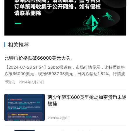
相关推荐
比特币价格跌破66000美元大关。
【2024-07-23 21:54】23btc报道称，市场行情显示，比特币价格
跌破66000美元，现报65987.38美元，日内跌幅达1.82%。行情波
动剧烈，投资者需加强风险控制…
币资讯
2024年7月23日
两少年驱车600英里抢劫加密货币未遂
被捕
2026年2月8日