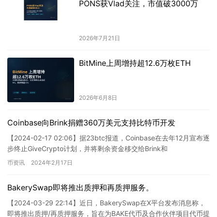
PONS获Vlad关注，市值破3000万
2026年7月21日
BitMine上周增持超12.6万枚ETH
2026年6月8日
Coinbase向Brink捐赠360万美元支持比特币开发
【2024-02-17 02:06】据23btc报道，Coinbase在去年12月宣布逐
步终止GiveCrypto计划，并将剩余资金移交给Brink和
GiveDirectly。而B…
币资讯
2024年2月17日
BakerySwap即将推出质押和再质押服务。
【2024-03-29 22:14】近日，BakerySwap在X平台发布消息称，
即将推出质押/再质押服务，旨在为BAKE代币及合作伙伴项目代币提