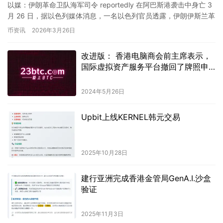
以媒：伊朗革命卫队海军司令 reportedly 在阿巴斯港袭击中身亡 3
月 26 日，据以色列媒体消息，一名以色列官员透露，伊朗伊斯兰革
命卫队海军司令阿里礼萨·坦格西里在阿巴斯…
币资讯
2026年3月26日
改进版： 香港电脑商会前主席表示，
国际虚拟资产服务平台撤回了牌照申
请，其中一个主要原因是高昂的成
本。该平台在申请过程中遇到了许多
2024年5月26日
费用和相关手续的挑战，最终决定放
弃此次申请。
Upbit上线KERNEL韩元交易
2025年10月28日
建行亚洲完成香港金管局GenA.I.沙盒
验证
2025年11月3日