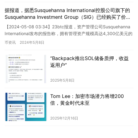
据报道，据悉Susquehanna International控股公司旗下的
Susquehanna Investment Group（SIG）已经购买了价值
超过12亿美元的现货比特币交易所交易基金（ETF）。 在
【2024-05-08 03:34】23btc报道，资产管理公司Susquehanna
这个消息中，有关Susquehanna International公司证实其
International发布的报告称，拥有管理资产规模高达4,300亿美元的
旗下子公司SIG已经买入超过12亿美元的现货比特币ETF。
该公司，在10…
币资讯
2024年5月8日
这表明了公司对这一数字货币市场的信心，展示了其在加密
货币领域的实力。 此举引发了市场的广泛讨论。对于那些
对比特币和加密货币感兴趣的投资者而言，这一消息无疑是
“Backpack推出SOL储备质押，收益
一个积极的信号。比特币作为一种全球范围内被广泛接受的
返用户”
数字货币，吸引了许多机构和个人投资者的关注。 然而，
就像任何投资一样，比特币也面临着风险。投资者应当谨慎
2025年5月8日
对待，并在决策之前充分了解相关的风险和机会。同时，监
管机构对于加密货币市场的监管也是一个重要的问题。投资
Tom Lee：加密市场潜力将增200
者需要密切关注相关的法规和政策变化，以做出明智的投资
倍，黄金时代未至
决策。 总的来说，Susquehanna International公司的投资
动作显示出对比特币和加密货币市场的看好，但投资者依然
需要保持谨慎态度，并进行充分的研究和了解。
2025年12月16日