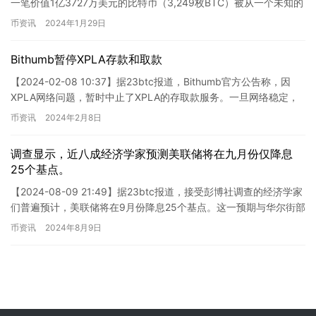
一笔价值1亿3727万美元的比特币（3,249枚BTC）被从一个未知的
钱包转入Coinbase机构账…
币资讯
2024年1月29日
Bithumb暂停XPLA存款和取款
【2024-02-08 10:37】据23btc报道，Bithumb官方公告称，因
XPLA网络问题，暂时中止了XPLA的存取款服务。一旦网络稳定，
我们将尽快恢复服务，并向您另行通知…
币资讯
2024年2月8日
调查显示，近八成经济学家预测美联储将在九月份仅降息
25个基点。
【2024-08-09 21:49】据23btc报道，接受彭博社调查的经济学家
们普遍预计，美联储将在9月份降息25个基点。这一预期与华尔街部
分大型银行认为将有显著降息的观点形成鲜明…
币资讯
2024年8月9日