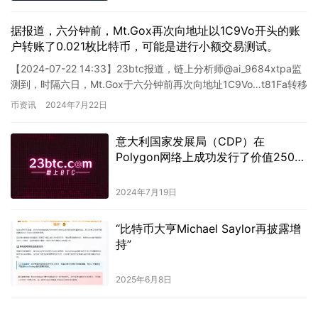
据报道，六分钟前，Mt.Gox再次向地址以1C9Vo开头的账
户转账了0.021枚比特币，可能是进行小额交易测试。
【2024-07-22 14:33】23btc报道，链上分析师@ai_9684xtpa监
测到，时隔六日，Mt.Gox于六分钟前再次向地址1C9Vo…t81Fa转移
了0….
币资讯
2024年7月22日
意大利国家发展局（CDP）在
Polygon网络上成功发行了价值2500
万欧元的数字债券。
2024年7月19日
“比特币大亨Michael Saylor再披露增
持”
2025年6月8日