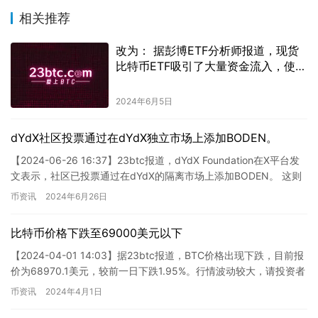
相关推荐
改为： 据彭博ETF分析师报道，现货
比特币ETF吸引了大量资金流入，使得
其总资金规模接近10亿美元，位列十
大基金之列。资金流向十分活跃，说
2024年6月5日
明投资者对比特币这一资产的看好程
度不断上升。
dYdX社区投票通过在dYdX独立市场上添加BODEN。
【2024-06-26 16:37】23btc报道，dYdX Foundation在X平台发
文表示，社区已投票通过在dYdX的隔离市场上添加BODEN。 这则
新闻涉及到加密货币交易…
币资讯
2024年6月26日
比特币价格下跌至69000美元以下
【2024-04-01 14:03】据23btc报道，BTC价格出现下跌，目前报
价为68970.1美元，较前一日下跌1.95%。行情波动较大，请投资者
做好风险控制。 这则新闻报道了…
币资讯
2024年4月1日