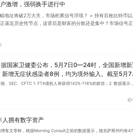
户激增，强弱换手进行中
巨鲸地址将破2万大关，市场积累信号浮现？ > 持有百枚比特币以
正逼近历史性节点，这背后是财富的分散还是集中？市场信号正
ockBeats 消息，…
日
；新增无症状感染者8例，均为境外输入。截至5月7
68例，累计治愈出院病例78001例，累计死亡病例
、贝莱德、SEC、CFTC 1. FTX债权人将获得142%-118%的赔偿；2. 数据显示
0万吨大米和20万吨小麦粉，出口粮食将分别由黑龙
来西亚等国。这是继中国出口麦片、豆类等粮食后
成年人拥有数字资产
988个景区正式开放，其中恢复开放的5A级景区达
se发布的博客文章称，根据Morning Consult之前的数据显示，德克萨斯州约有4