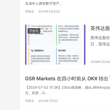
了90%以上。此外，携程方面还表示
名成年人拥有数字资产…
在地域为主。 4. 日前，印度多地遭遇超强气旋袭击，已有至少77人死亡。此次气旋影响范围
币资讯
2024年2月24日
较广，印度多个城市也受到严重影响。
力，救灾与防疫措施工作不断交替进行。 5. 据香港文汇网报道，一艘名为“Balsa 85”
英伟达股
币资讯
马籍货船8日下午在香港东南约64公里
英伟达股价盘
货船上没有发生漏油情况，情况相对乐观，
日，英伟达
次午间动态的概要，欢迎关注金色午报
度上涨 4
2026年2月26
GSR Markets 在四小时前从 OKX 
【2024-07-02 15:26】23btc报道称，据ai_9684
元。此前，G…
币资讯
2024年7月2日