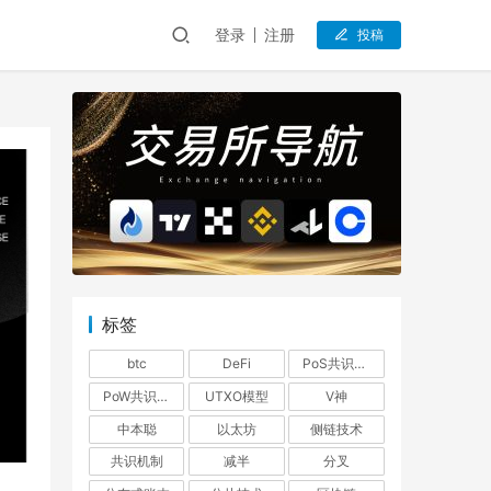
登录
注册
投稿
标签
btc
DeFi
PoS共识机制
PoW共识机制
UTXO模型
V神
中本聪
以太坊
侧链技术
共识机制
减半
分叉