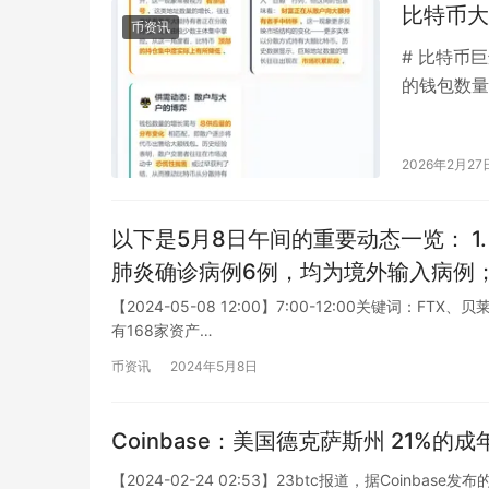
比特币大
币资讯
# 比特币
的钱包数量
然分化。 Bl
2026年2月27
以下是5月8日午间的重要动态一览： 1. 据国家卫健委公布，5月7日0—24时，全国新增新冠
肺炎确诊病例6例，均为境外输入病例
24时，累计报告新冠肺炎确诊病例828
【2024-05-08 12:00】7:00-12:00关键词：FTX
有168家资产…
4632例。 2. 据新加坡《联合早报》报道，周五（5月8日），中新联合应对疫情工作委员会
发布公告称，中国粮食部已批准出口5
币资讯
2024年5月8日
江、吉林和辽宁三省出口至新加坡和马
次出口粮食。 3. 随着国内疫情防控形势持续向好，越来越多的人重拾旅游热情。据携程数据
Coinbase：美国德克萨斯州 21%的
监测，5月8日开始，在全国范围内有9
【2024-02-24 02:53】23btc报道，据Coinba