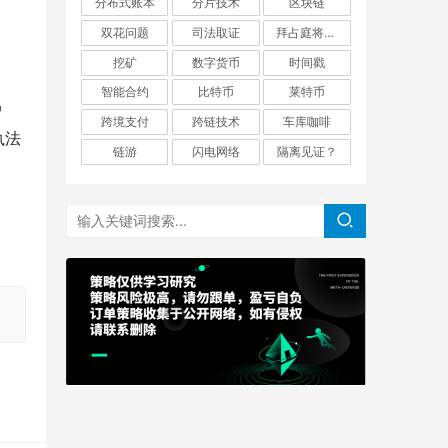
分布式账本
分片技术
区块链
双花问题
司法取证
拜占庭将军问题
挖矿
数字货币
时间戳
智能合约
比特币
莱特币
户
跨境支付
跨链技术
车库咖啡
执法
链游
闪电网络
隔离见证？
、