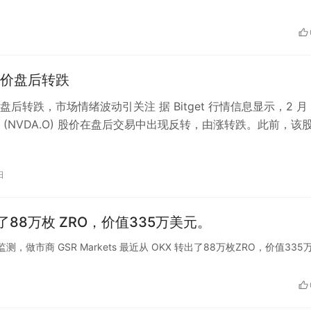
，未来一个月预计共有超过2亿人次参与旅游，以各
对此，印度政府已展开抢险救灾行动，但迫于抗疫
的巴拿
价盘后转跌
海域发生倾斜，全部18名船员已获救。救援人员称
后转跌，市场情绪波动引关注 据 Bitget 行情信息显示，2 月 
目前正在试图将货船拖回港口进行修理。 这是本
 (NVDA.O) 股价在盘后交易中出现反转，由涨转跌。此前，该
获取更多新鲜资讯。
%，但…
日
转出了88万枚 ZRO，价值335万美元。
xtpa监测，做市商 GSR Markets 最近从 OKX 转出了88万枚ZRO，价值335