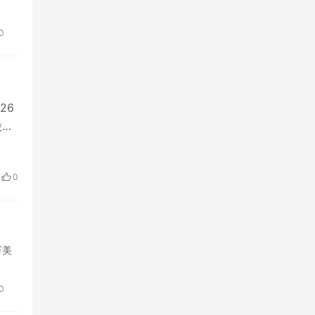
自所
0
压
，
26
股一
0
万美
0