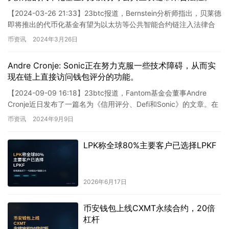
【2024-03-26 21:33】23btc报道，Bernstein分析师指出，贝莱德
即将推出的代币化基金有望为以太坊等公共智能合约链注入法律合
规的元素。值得注意的是，贝莱德在本…
币资讯
2024年3月26日
Andre Cronje: Sonic正在努力克服一些技术障碍，从而实
现在链上直接访问钱包评分的功能。
【2024-09-09 16:18】23btc报道，Fantom基金会董事Andre
Cronje近日发布了一篇名为《信用评分、Defi和Sonic》的文章。在
这篇文章中，他谈到了…
币资讯
2024年9月9日
LPK称全球80%主要客户已选择LPKF
2026年6月17日
币安钱包上线CXMT永续合约，20倍
杠杆