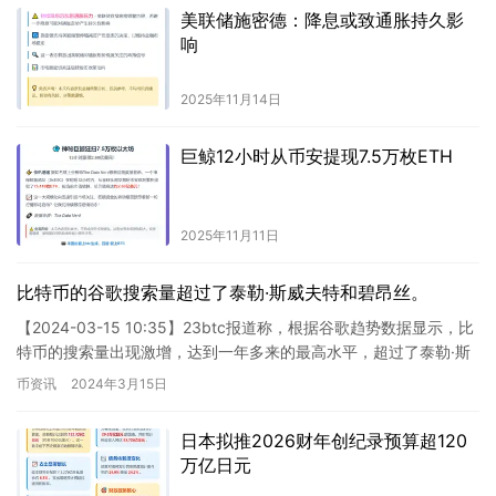
美联储施密德：降息或致通胀持久影
响
2025年11月14日
巨鲸12小时从币安提现7.5万枚ETH
2025年11月11日
比特币的谷歌搜索量超过了泰勒·斯威夫特和碧昂丝。
【2024-03-15 10:35】23btc报道称，根据谷歌趋势数据显示，比
特币的搜索量出现激增，达到一年多来的最高水平，超过了泰勒·斯
威夫特和碧昂丝，上周比特币的搜索量甚至超过…
币资讯
2024年3月15日
日本拟推2026财年创纪录预算超120
万亿日元