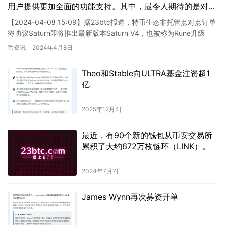
用户提供更加全面的功能支持。其中，最令人期待的是对
Rune代币交易的支持。通过Saturn V4，用户将能够便捷地
【2024-04-08 15:09】据23btc报道，特币生态非托管点对点订单
进行Rune代币的交易，享受更加灵活和高效的交易体验。
簿协议Saturn即将推出最新版本Saturn V4，也被称为Rune升级
这一次的升级将为用户带来更多的便利和可能性，为数字资
版。预计该版本将在比特币减半…
币资讯
2024年4月8日
产交易市场增添新的活力。敬请期待Saturn V4的上线，共
同见证数字资产交易的新篇章。
Theo和Stable向ULTRA基金注资超1
亿
2025年12月4日
最近，有90个新的钱包从币安交易所
累积了大约672万枚链环（LINK）。
2024年7月7日
James Wynn再次募资开单