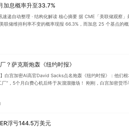
月加息概率升至33.7%
资讯速递自动整理 · 结构化解读 核心摘要 据 CME「美联储观察」
月美联储维持利率不变的概率现报 66.3%，而加息 25 个基点的
。…
厂？萨克斯炮轰《纽约时报》
】白宫加密AI高官David Sacks点名炮轰《纽约时报》：他们根
工厂”，5个月白费心机后终于灰溜溜撤场！ 刚刚，白宫加密货币
日
ER浮亏144.5万美元