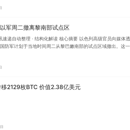
日
以军周二撤离黎南部试点区
 资讯速递自动整理 · 结构化解读 核心摘要 以色列高级官员向媒体
国防军计划于当地时间周二从黎巴嫩南部的试点区域撤出。这一
os 网站率先报道，标…
日
n转移2129枚BTC 价值2.38亿美元
5日