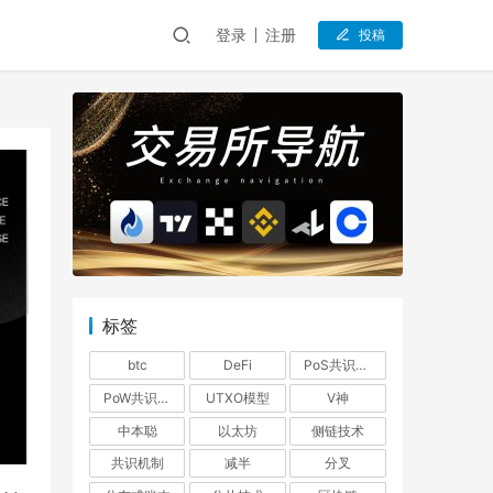
登录
注册
投稿
标签
btc
DeFi
PoS共识机制
PoW共识机制
UTXO模型
V神
中本聪
以太坊
侧链技术
共识机制
减半
分叉