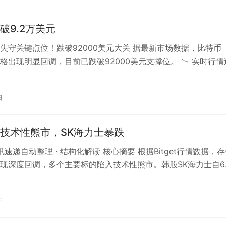
破9.2万美元
失守关键点位！跌破92000美元大关 据最新市场数据，比特币
价格出现明显回调，目前已跌破92000美元支撑位。 📉 实时行情
91,965.88美元…
日
技术性熊市，SK海力士暴跌
资讯速递自动整理 · 结构化解读 核心摘要 根据Bitget行情数据，
现深度回调，多个主要标的陷入技术性熊市。韩股SK海力士自6
7000韩元…
日