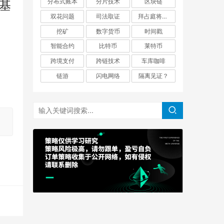
分布式账本
分片技术
区块链
基
双花问题
司法取证
拜占庭将军问题
挖矿
数字货币
时间戳
智能合约
比特币
莱特币
跨境支付
跨链技术
车库咖啡
链游
闪电网络
隔离见证？