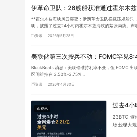
伊革命卫队：26艘船获准通过霍尔木
**霍尔木兹海峡风云突变：伊朗革命卫队拦截违规船只，
明，披露了过去24小时内霍尔木兹海峡的紧张局势。声
币资讯
2026年5月28日
美联储第三次按兵不动：FOMC罕见8:
BlockBeats 消息：美联储维持利率不变，但 FOMC 
区间维持在 3.50%–3.75%…
币资讯
2026年4月30日
过去4小
币资讯
23BTC 
场出现大规模
元，其中多