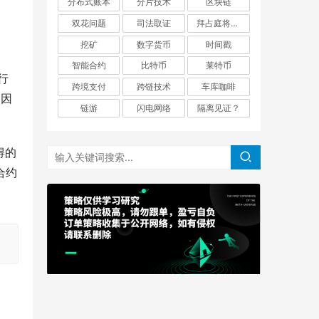
分布式账本
分片技术
区块链
双花问题
司法取证
拜占庭将军问题
挖矿
数字货币
时间戳
智能合约
比特币
莱特币
进行
跨境支付
跨链技术
车库咖啡
，因
链游
闪电网络
隔离见证？
得的
合约