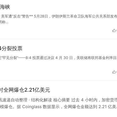
兹海峡
美军遭“反击”警告** 5月28日，伊朗伊斯兰革命卫队海军公共关系部发
明称…
4分裂投票
出现“罕见分裂”——8:4 投票通过决议 4 月 30 日，美联储将联邦基金利率
时全网爆仓2.21亿美元
资讯速递自动整理 · 结构化解读 核心摘要 过去 4 小时内，加密货
爆仓。据 Coinglass 数据显示，全网爆仓金额达到 2.21 亿美
头…