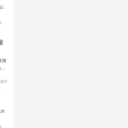
和以
0
最
量降
5到
0
元的
0