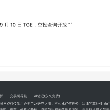
“` Linea 9 月 10 日 TGE，空投查询开放 “`
析
交易所导航
AI笔记(永久免费)
数据与资料仅供用户学习及研究之用，不构成任何投资、法律等其他领域的
研究、审查、分析和验证，谨慎使用相关数据及内容，并自行承担所带来