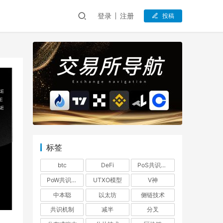
登录
注册
投稿
标签
btc
DeFi
PoS共识机制
PoW共识机制
UTXO模型
V神
中本聪
以太坊
侧链技术
共识机制
减半
分叉