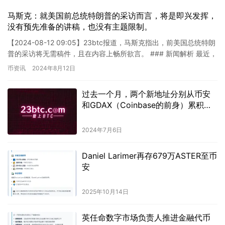
马斯克：就美国前总统特朗普的采访而言，将是即兴发挥，
没有预先准备的讲稿，也没有主题限制。
【2024-08-12 09:05】23btc报道，马斯克指出，前美国总统特朗
普的采访将无需稿件，且在内容上畅所欲言。 ### 新闻解析 最近，
特斯拉和SpaceX的CEO埃隆·马…
币资讯
2024年8月12日
过去一个月，两个新地址分别从币安
和GDAX（Coinbase的前身）累积了
10,798枚以太币，价值约3254万美
元。
2024年7月6日
Daniel Larimer再存679万ASTER至币
安
2025年10月14日
英任命数字市场负责人推进金融代币