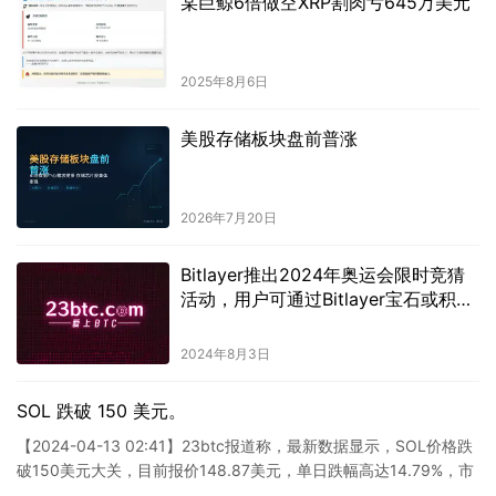
某巨鲸6倍做空XRP割肉亏645万美元
2025年8月6日
美股存储板块盘前普涨
2026年7月20日
Bitlayer推出2024年奥运会限时竞猜
活动，用户可通过Bitlayer宝石或积分
参与。
2024年8月3日
SOL 跌破 150 美元。
【2024-04-13 02:41】23btc报道称，最新数据显示，SOL价格跌
破150美元大关，目前报价148.87美元，单日跌幅高达14.79%，市
场波动较大，请密切留意风险控…