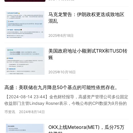
马克龙警告：伊朗政权更迭或致地区
混乱
2025年6月18日
美国政府地址小额测试TRX和TUSD转
账
2025年10月16日
高盛：美联储在九月降息50个基点的可能性依然存在。
【2024-08-14 23:44】金色财经报导，高盛资产管理公司多位固定
收益部门主管Lindsay Rosner表示，今晚公布的CPI数据为9月份的
降息25个基点铺平了道路，但鉴…
币资讯
2024年8月14日
OKX上线Meteora(MET)，瓜分75万