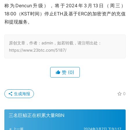
称为Dencun升级），将于2024年3月13日（周三）
18:00（KST时间）停止ETH及基于ERC的加密资产的充值
和提现服务。
原创文章，作者：admin，如若转载，请注明出处：
https://www.23btc.com/5187/
赞
(0)
生成海报
0
三名巨鲸正在积累大量RBN
上一篇
2024年3月7日 下午1:17