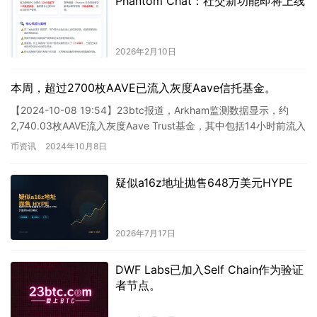
Phantom Chat：社交新功能即将上线
2026年2月10日
本周，超过2700枚AAVE已流入灰度Aave信托基金。
【2024-10-08 19:54】23btc报道，Arkham监测数据显示，约
2,740.03枚AAVE流入灰度Aave Trust基金，其中包括14小时前流入
的169.942枚…
币资讯
2024年10月8日
疑似a16z地址抛售648万美元HYPE
2026年7月17日
DWF Labs已加入Self Chain作为验证
者节点。