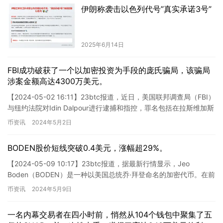
伊朗称袭击以色列代号”真实承诺3号”
2025年6月14日
FBI成功破获了一个以加密投资为手段的庞氏骗局，该骗局
涉案金额高达4300万美元。
【2024-05-02 16:11】23btc报道，近日，美国联邦调查局（FBI）
与纽约法院对Idin Dalpour进行逮捕和指控，罪名包括在拉斯维加斯
酒店和加密货币交易领域提供…
币资讯
2024年5月2日
BODEN股价短线突破0.4美元，涨幅超29%。
【2024-05-09 10:17】23btc报道，据最新行情显示，Jeo
Boden（BODEN）是一种以美国总统乔·拜登命名的加密代币。在前
总统唐纳德·特朗普回应记者提问后，B…
币资讯
2024年5月9日
一名内幕交易者在四小时前，悄然从104个钱包中聚集了五