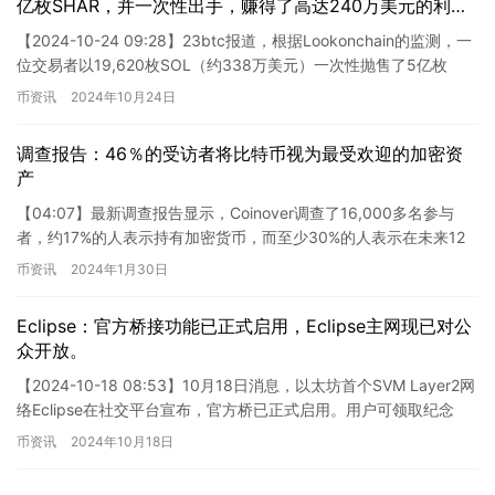
亿枚SHAR，并一次性出手，赚得了高达240万美元的利
润。
【2024-10-24 09:28】23btc报道，根据Lookonchain的监测，一
位交易者以19,620枚SOL（约338万美元）一次性抛售了5亿枚
SAR（占总供应量的50%…
币资讯
2024年10月24日
调查报告：46％的受访者将比特币视为最受欢迎的加密资
产
【04:07】最新调查报告显示，Coinover调查了16,000多名参与
者，约17%的人表示持有加密货币，而至少30%的人表示在未来12
个月内可能会投资加密货币。数据还显示，46…
币资讯
2024年1月30日
Eclipse：官方桥接功能已正式启用，Eclipse主网现已对公
众开放。
【2024-10-18 08:53】10月18日消息，以太坊首个SVM Layer2网
络Eclipse在社交平台宣布，官方桥已正式启用。用户可领取纪念
NFT「Path of Dis…
币资讯
2024年10月18日