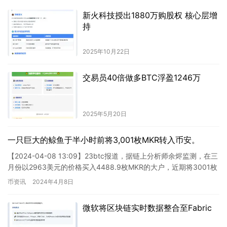
新火科技授出1880万购股权 核心层增
持
2025年10月22日
交易员40倍做多BTC浮盈1246万
2025年5月20日
一只巨大的鲸鱼于半小时前将3,001枚MKR转入币安。
【2024-04-08 13:09】23btc报道，据链上分析师余烬监测，在三
月份以2963美元的价格买入4488.9枚MKR的大户，近期将3001枚
MKR（价值1066万美元）转…
币资讯
2024年4月8日
微软将区块链实时数据整合至Fabric