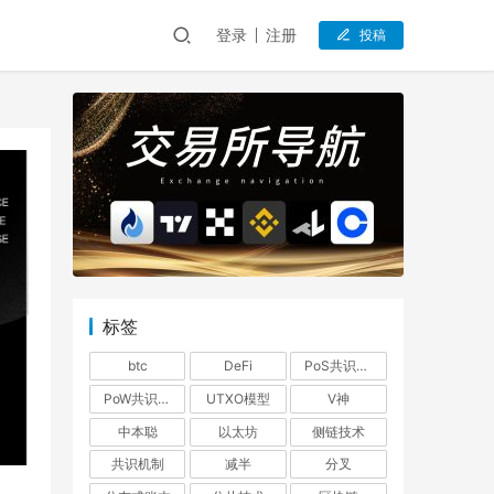
登录
注册
投稿
标签
btc
DeFi
PoS共识机制
PoW共识机制
UTXO模型
V神
中本聪
以太坊
侧链技术
共识机制
减半
分叉