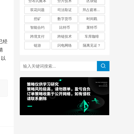
分布式账本
分片技术
区块链
双花问题
司法取证
拜占庭将军问题
挖矿
数字货币
时间戳
智能合约
比特币
莱特币
跨境支付
跨链技术
车库咖啡
已经
链游
闪电网络
隔离见证？
情
，以