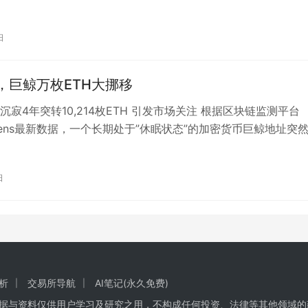
日
，巨鲸万枚ETH大挪移
沉寂4年突转10,214枚ETH 引发市场关注 根据区块链监测平台
n Lens最新数据，一个长期处于”休眠状态”的加密货币巨鲸地址突
日
析
交易所导航
AI笔记(永久免费)
数据与资料仅供用户学习及研究之用，不构成任何投资、法律等其他领域的