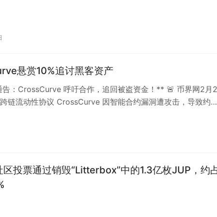
日
Curve悬赏10%追讨黑客资产
急通告：CrossCurve 呼吁合作，追回被盗资金！** 🚨 币界网2月
跨链流动性协议 CrossCurve 因智能合约漏洞遭攻击，导致约
er社区投票通过销毁“Litterbox”中的1.3亿枚JUP，约
%