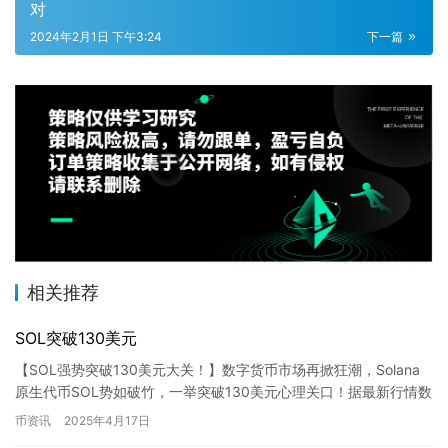
对
2024年2月1日 下午3:24
下一篇
相关推荐
SOL突破130美元
【SOL强势突破130美元大关！】数字货币市场再掀狂潮，Solana
原生代币SOL势如破竹，一举突破130美元心理关口！据最新行情数
据显示，SOL现报130.01美元，24小时内实…
币资讯
2025年4月17日