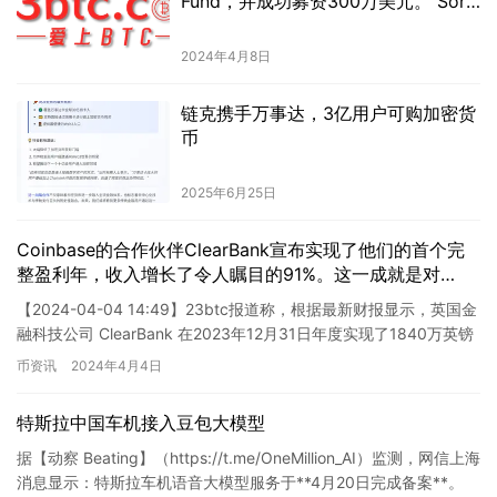
Fund，并成功募资300万美元。 Sora
Ventures，一家领先的风投机构，近
日宣布正式推出其最新基金Runes
2024年4月8日
Liquid Fund，并在募集阶段获得了
300万美元的资金。该基金旨在为加密
链克携手万事达，3亿用户可购加密货
货币和区块链项目提供支持，并为投
币
资者提供全新的投资机会。 通过策略
性的投资组合和深入的市场研究，
2025年6月25日
Runes Liquid Fund致力于为投资者创
造有吸引力的回报。该基金将着眼于
发展中的加密货币领域，特别关注具
Coinbase的合作伙伴ClearBank宣布实现了他们的首个完
有潜力、有前景的项目。Sora
整盈利年，收入增长了令人瞩目的91%。这一成就是对
Ventures相信，区块链技术的应用将
ClearBank团队不懈努力和卓越经营的认可。 ClearBank是
【2024-04-04 14:49】23btc报道称，根据最新财报显示，英国金
对未来经济产生深远影响，并为投资
一家在数字资产交易领域备受赞誉的初创公司，他们与
融科技公司 ClearBank 在2023年12月31日年度实现了1840万英镑
者带来巨大机会。 通过与行业内领先
Coinbase合作，为数字资产交易提供关键的银行服务。通
（2330万美元）的税…
的创业公司合作，Sora Ventures力求
币资讯
2024年4月4日
过他们的合作，ClearBank为Coinbase的用户提供了可
提供卓越的投资回报和战略支持。
靠、高效和安全的存款和提款服务。 这个数字资产交易行
Runes Liquid Fund的推出将使更多的
业的领导者之一——Coinbase选择与ClearBank合作，对
特斯拉中国车机接入豆包大模型
投资者能够参与到加密货币和区块链
后者的声誉有着极高的认可。ClearBank打破了传统金融机
据【动察 Beating】（https://t.me/OneMillion_AI）监测，网信上海
项目的发展中，从中获得丰厚的投资
构与数字资产行业之间的壁垒，成功实现了商业增长和盈利
消息显示：特斯拉车机语音大模型服务于**4月20日完成备案**。
回报。 Sora Ventures的推出Runes
能力的提升。 该公司的收入增长了91%，这一数字令人瞩