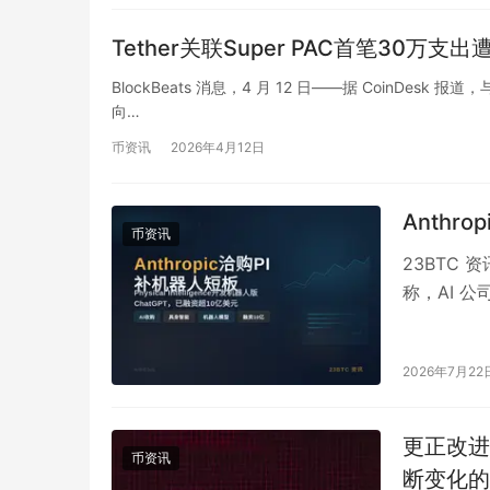
Tether关联Super PAC首笔30万支
BlockBeats 消息，4 月 12 日——据 CoinDesk 报道
向…
币资讯
2026年4月12日
Anthr
币资讯
23BTC 
称，AI 公司
2026年7月22
更正改进
币资讯
断变化的