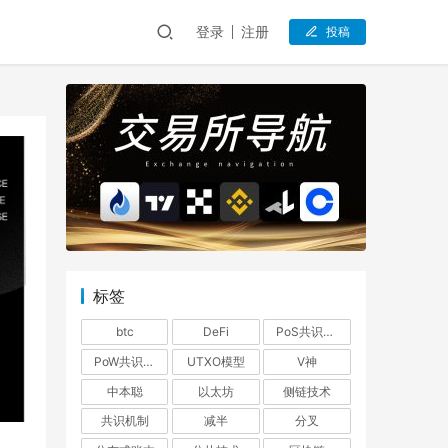
登录
注册
投稿
标签
btc
DeFi
PoS共识机制
PoW共识机制
UTXO模型
V神
中本聪
以太坊
侧链技术
共识机制
减半
分叉