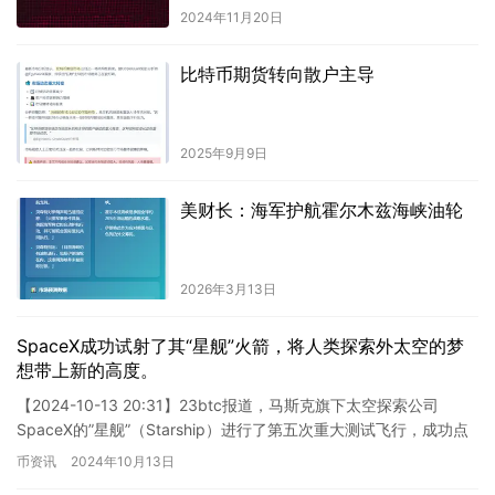
2024年11月20日
比特币期货转向散户主导
2025年9月9日
美财长：海军护航霍尔木兹海峡油轮
2026年3月13日
SpaceX成功试射了其“星舰”火箭，将人类探索外太空的梦
想带上新的高度。
【2024-10-13 20:31】23btc报道，马斯克旗下太空探索公司
SpaceX的”星舰”（Starship）进行了第五次重大测试飞行，成功点
火并升空…
币资讯
2024年10月13日