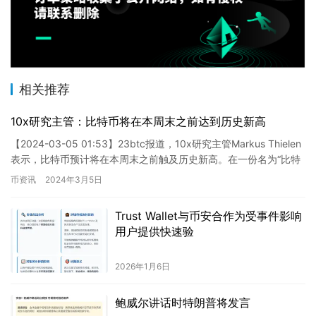
相关推荐
10x研究主管：比特币将在本周末之前达到历史新高
【2024-03-05 01:53】23btc报道，10x研究主管Markus Thielen
表示，比特币预计将在本周末之前触及历史新高。在一份名为“比特
币价格惊现逆袭”的报告中，…
币资讯
2024年3月5日
Trust Wallet与币安合作为受事件影响
用户提供快速验
2026年1月6日
鲍威尔讲话时特朗普将发言