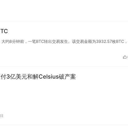
TC
am监测，大约8分钟前，一笔BTC转出交易发生。该交易金额为3932.57枚BTC
r支付3亿美元和解Celsius破产案
5日