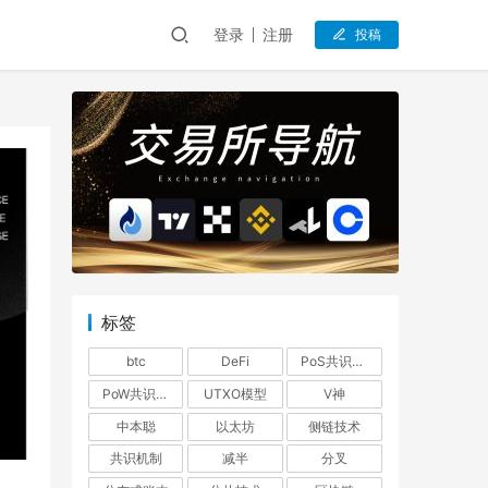
登录
注册
投稿
标签
btc
DeFi
PoS共识机制
PoW共识机制
UTXO模型
V神
中本聪
以太坊
侧链技术
共识机制
减半
分叉