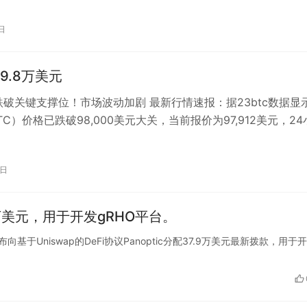
日
9.8万美元
币跌破关键支撑位！市场波动加剧 最新行情速报：据23btc数据显
C）价格已跌破98,000美元大关，当前报价为97,912美元，24
.18%…
4日
7.9万美元，用于开发gRHO平台。
金会宣布向基于Uniswap的DeFi协议Panoptic分配37.9万美元最新拨款，用于