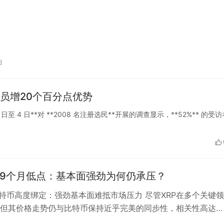
日
议员增20个百分点优势
*5 月 1 日至 4 日**对 **2008 名注册选民**开展的调查显示，**52%** 的受
至9个月低点：基本面强劲为何仍承压？
与比特币高度绑定：强劲基本面难抵市场压力 尽管XRP在多个关键
但其价格走势仍与比特币保持近乎完美的同步性，相关性高达
。这一现象凸显了当前加密货币市…