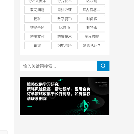
分布式账本
分片技术
区块链
双花问题
司法取证
拜占庭将军问题
挖矿
数字货币
时间戳
智能合约
比特币
莱特币
跨境支付
跨链技术
车库咖啡
链游
闪电网络
隔离见证？