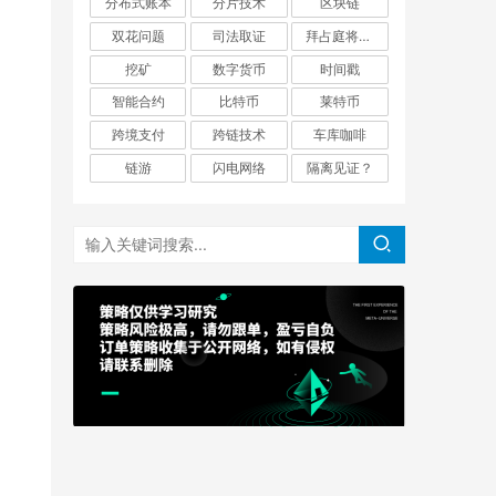
分布式账本
分片技术
区块链
双花问题
司法取证
拜占庭将军问题
挖矿
数字货币
时间戳
智能合约
比特币
莱特币
跨境支付
跨链技术
车库咖啡
链游
闪电网络
隔离见证？