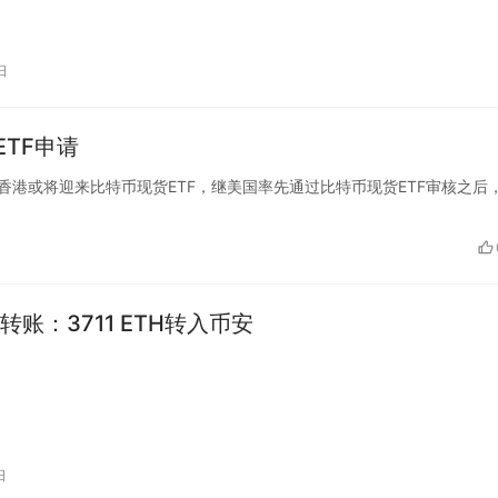
日
TF申请
金报披露，香港或将迎来比特币现货ETF，继美国率先通过比特币现货ETF审核之后
转账：3711 ETH转入币安
日