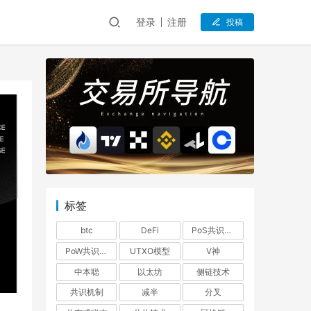
登录
注册
投稿
标签
btc
DeFi
PoS共识机制
PoW共识机制
UTXO模型
V神
中本聪
以太坊
侧链技术
共识机制
减半
分叉